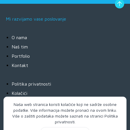
Mi razvijamo vase poslovanje
O nama
Naš tim
Portfolio
Kontakt
Politika privatnosti
Kolačići
Pay by link
Naša web stranica koristi kolačiće koji ne sadrže osobne
podatke. Više informacija možete pronaći na
ovom linku
.
Uslovi plaćanja
Više o zaštiti podataka možete saznati na stranici
Politika
Usluge,povraćaj,reklamacije
privatnosti
.