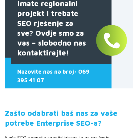
Imate regionalni
projekt i trebate
SEO rješenje za
sve? Ovdje smo za
vas – slobodno nas
kontaktirajte!
Nazovite nas na broj: 069
395 41 07
Zašto odabrati baš nas za vaše
potrebe Enterprise SEO-a?
Naša SEO agencija specijalizirana je za pružanje