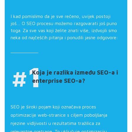
NAJČEŠĆE POSTAVLJANA PITANJA
I kad pomislimo da je sve rečeno, uvijek postoji
još… O SEO procesu možemo razgovarati još puno
toga. Za sve vas koji želite znati više, izdvojili smo
neka od najčešćih pitanja i ponudili jasne odgovore:
#1
Koja je razlika između SEO-a i
enterprise SEO-a?
SEO je široki pojam koji označava proces
optimizacije web-stranice s ciljem poboljšanja
njezine vidljivosti u rezultatima tražilica za
relevantne pretrage. To uključuje optimizaciju