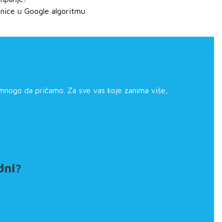
ranice u Google algoritmu.
mnogo da pričamo. Za sve vas koje zanima više,
dni?