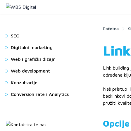
Početna
S
SEO
Link
Digitalni marketing
Web i grafički dizajn
Link building
Web development
određene klju
Konzultacije
Naš pristup li
Conversion rate i Analytics
backlinkovi d
pružiti kvalit
Opcije
Pošaljite upit!
Odgovaramo