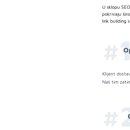
relativno brzo.
U sklopu SEO 
pokrivaju šir
link building 
#
O
Klijent dosta
Naš tim zatim
#