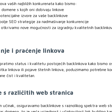
nkova vaših najbližih konkurenata kako bismo:
ne domene s kojih oni dobivaju linkove
 potencijalne izvore za vaše backlinkove
jbolje SEO strategije za nadmašivanje konkurencije
 otkrivamo nove mogućnosti za izgradnju kvalitetnih backlinkov
nje i praćenje linkova
pratimo status i kvalitetu postojećih backlinkova kako bismo o
itka linkova ili pojave štetnih linkova, poduzimamo potrebne kor
ane čist i kvalitetan.
 s različitih web stranica
 učinak, osiguravamo backlinkove s raznolikog spektra web stra
tar domena, to je veća vrijednost i učinkovitost link building k