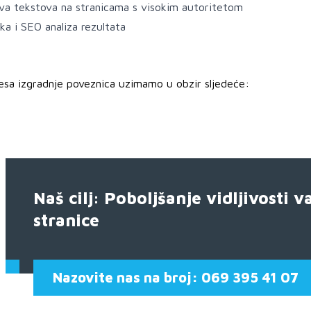
ava tekstova na stranicama s visokim autoritetom
ka i SEO analiza rezultata
esa izgradnje poveznica uzimamo u obzir sljedeće:
Naš cilj: Poboljšanje vidljivosti v
stranice
Nazovite nas na broj: 069 395 41 07