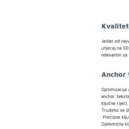
Kvalite
Jedan od najv
utjecaj na SE
relevantni za
Anchor 
Optimizacija 
anchor teksta
ključne riječi.
Trudimo se da
Precizne ključ
Djelomične kl