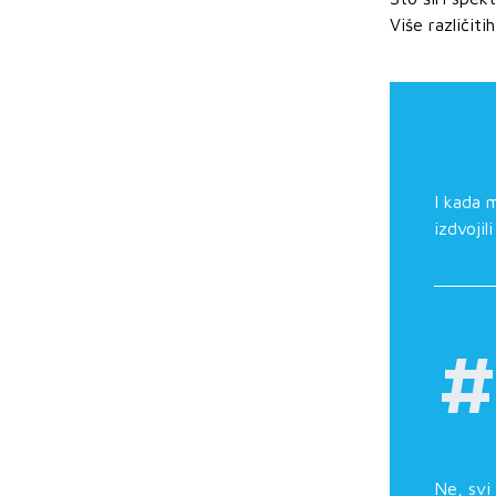
Više različit
NAJČ
I kada 
izdvojil
#
Ne, svi 