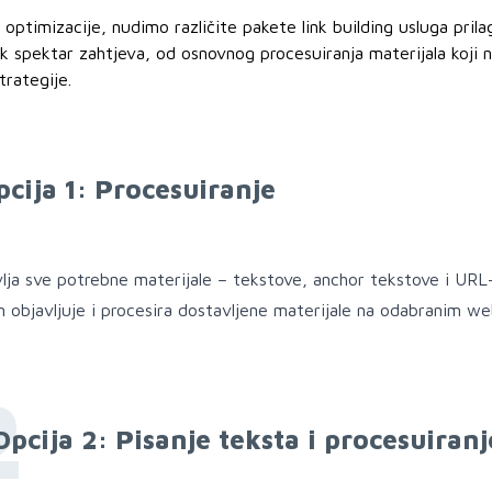
optimizacije, nudimo različite pakete link building usluga pri
ok spektar zahtjeva, od osnovnog procesuiranja materijala koji
strategije.
1
pcija 1: Procesuiranje
vlja sve potrebne materijale – tekstove, anchor tekstove i URL-o
 objavljuje i procesira dostavljene materijale na odabranim we
2
Opcija 2: Pisanje teksta i procesuiranj