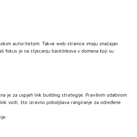
 visokim autoritetom. Takve web stranice imaju značajan
Naš fokus je na stjecanju backlinkova s domena koji su
čna je za uspjeh link building strategije. Pravilnim odabirom
link vodi, što izravno poboljšava rangiranje za određene
ije: