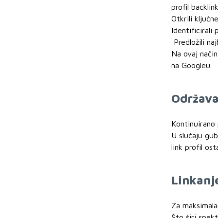
profil backli
Otkrili ključ
Identificirali
Predložili na
Na ovaj način
na Googleu.
Održava
Kontinuirano 
U slučaju gub
link profil ost
Linkanje
Za maksimalan
Što širi spek