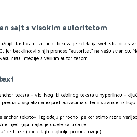
tan sajt s visokim autoritetom
ažnijih faktora u izgradnji linkova je selekcija web stranica s
O, jer backlinkovi s njih prenose “autoritet” na vašu stranicu. 
 vašu nišu i medije s velikim autoritetom.
text
anchor teksta – vidljivog, klikabilnog teksta u hyperlinku – klju
 precizno signaliziramo pretraživačima o temi stranice na koju 
 anchor tekstovi izgledaju prirodno, pa koristimo razne varijac
ne riječi (npr. najbolje cipele za trčanje)
jučne fraze (pogledajte najbolju ponudu ovdje)