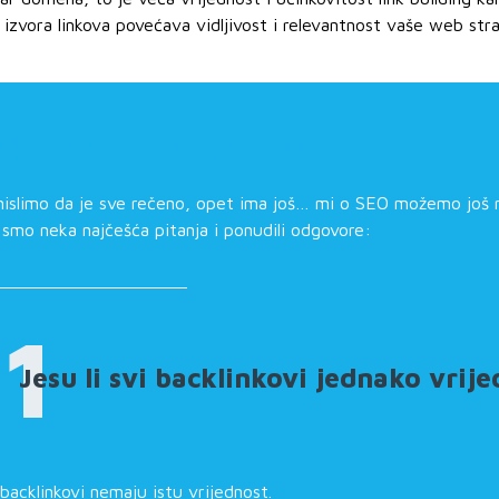
ih izvora linkova povećava vidljivost i relevantnost vaše web st
EŠĆE POSTAVLJENA PITANJA
mislimo da je sve rečeno, opet ima još… mi o SEO možemo još 
i smo neka najčešća pitanja i ponudili odgovore:
1
Jesu li svi backlinkovi jednako vrije
backlinkovi nemaju istu vrijednost.