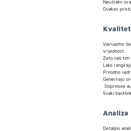
Neutralni izra
Ovakav pristu
Kvalitet
Vjerujemo da 
vrijednost.
Zato naš tim 
Lako rangiraj
Prirodno sadrž
Generiraju o
Doprinose au
Svaki backlin
Analiza
Detaljno anal