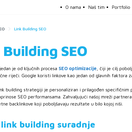
O nama
Naš tim
Portfolio
EO
Link Building SEO
 Building SEO
 jedan je od ključnih procesa
SEO optimizacije
, čiji je cilj pob
čne riječi. Google koristi linkove kao jedan od glavnih faktora 
nk building strategiji je personaliziran i prilagođen specifičnim
oprinose SEO performansama. Zahvaljujući našoj mreži partnera
etne backlinkove koji poboljšavaju rezultate u bilo kojoj niši.
 link building suradnje