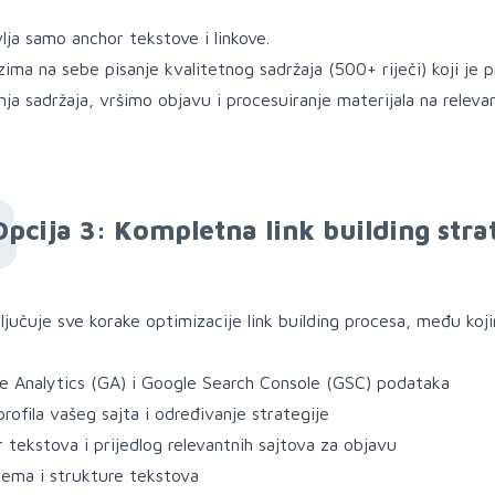
vlja samo anchor tekstove i linkove.
ima na sebe pisanje kvalitetnog sadržaja (500+ riječi) koji je p
ja sadržaja, vršimo objavu i procesuiranje materijala na releva
3
Opcija 3: Kompletna link building stra
ljučuje sve korake optimizacije link building procesa, među koj
le Analytics (GA) i Google Search Console (GSC) podataka
profila vašeg sajta i određivanje strategije
 tekstova i prijedlog relevantnih sajtova za objavu
tema i strukture tekstova