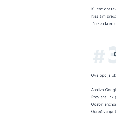
Klijent dosta
Naš tim preuz
Nakon kreiran
#
Ova opcija uk
Analiza Goog
Provjera link 
Odabir anchor
Određivanje 