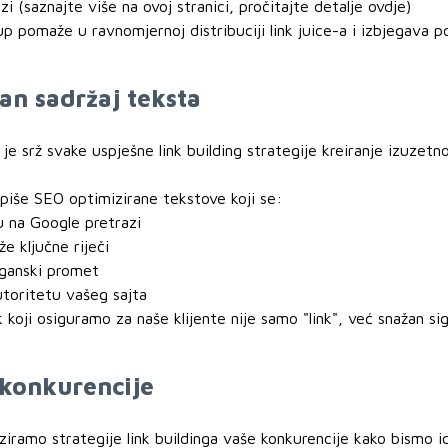
zi (saznajte više na ovoj stranici, pročitajte detalje ovdje)
p pomaže u ravnomjernoj distribuciji link juice-a i izbjegava p
an sadržaj teksta
je srž svake uspješne link building strategije kreiranje izuzetn
piše SEO optimizirane tekstove koji se:
u na Google pretrazi
e ključne riječi
rganski promet
toritetu vašeg sajta
k koji osiguramo za naše klijente nije samo "link", već snažan s
 konkurencije
iziramo strategije link buildinga vaše konkurencije kako bismo id