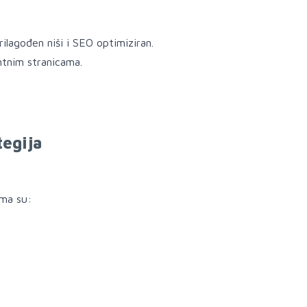
rilagođen niši i SEO optimiziran.
ntnim stranicama.
tegija
ima su: