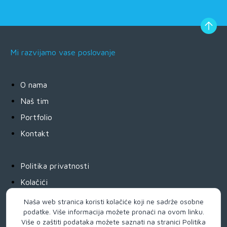
Mi razvijamo vase poslovanje
O nama
Naš tim
Portfolio
Kontakt
Politika privatnosti
Kolačići
Pay by link
Naša web stranica koristi kolačiće koji ne sadrže osobne
podatke. Više informacija možete pronaći na
ovom linku
.
Uslovi plaćanja
Više o zaštiti podataka možete saznati na stranici
Politika