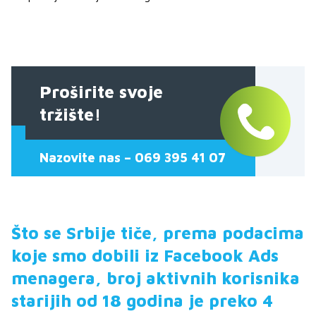
Proširite svoje
tržište!
Nazovite nas – 069 395 41 07
Što se Srbije tiče, prema podacima
koje smo dobili iz Facebook Ads
menagera, broj aktivnih korisnika
starijih od 18 godina je preko 4