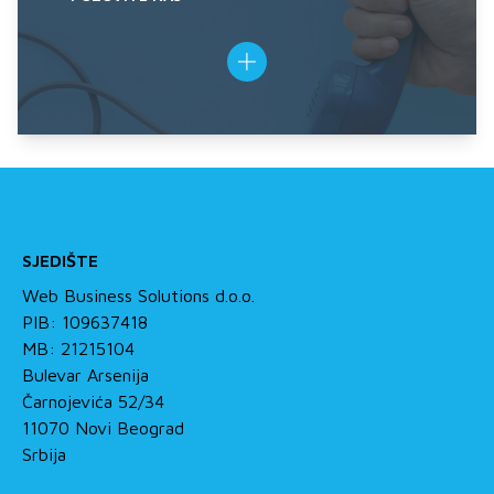
SJEDIŠTE
Web Business Solutions d.o.o.
PIB: 109637418
MB: 21215104
Bulevar Arsenija
Čarnojevića 52/34
11070 Novi Beograd
Srbija