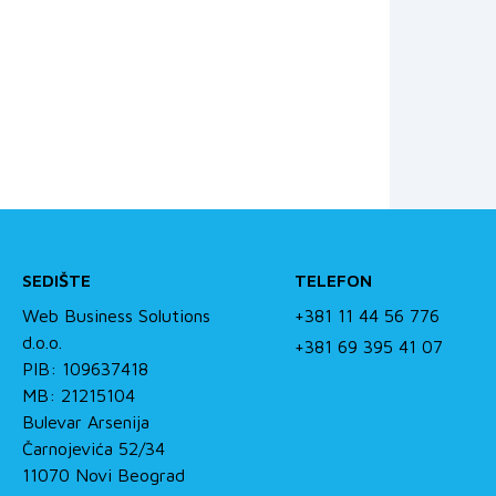
SEDIŠTE
TELEFON
Web Business Solutions
+381 11 44 56 776
d.o.o.
+381 69 395 41 07
PIB: 109637418
MB: 21215104
Bulevar Arsenija
Čarnojevića 52/34
11070 Novi Beograd