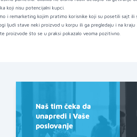
ika koji nisu potencijalni kupci.
 i remarketing kojim pratimo korisnike koji su posetili sajt ili s
ogi ljudi stave neki proizvod u korpu ili ga pregledaju i na kr
 te proizvode što se u praksi pokazalo veoma pozitivno.
Naš tim čeka da
unapredi i Vaše
poslovanje