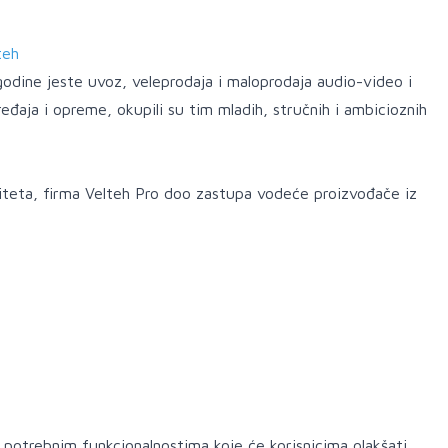
teh
godine jeste uvoz, veleprodaja i maloprodaja audio-video i
eđaja i opreme, okupili su tim mladih, stručnih i ambicioznih
iteta, firma Velteh Pro doo zastupa vodeće proizvođače iz
 potrebnim funkcionalnostima koje će korisnicima olakšati