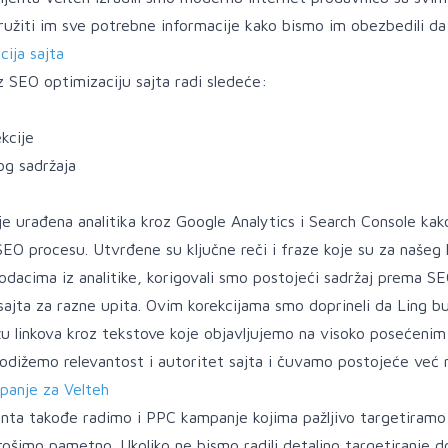
pružiti im sve potrebne informacije kako bismo im obezbedili da 
ija sajta
 SEO optimizaciju sajta radi sledeće:
kcije
og sadržaja
e urađena analitika kroz Google Analytics i Search Console kako
O procesu. Utvrđene su ključne reči i fraze koje su za našeg kl
odacima iz analitike, korigovali smo postojeći sadržaj prema SEO
sajta za razne upita. Ovim korekcijama smo doprineli da Ling bu
 linkova kroz tekstove koje objavljujemo na visoko posećenim sa
podižemo relevantost i autoritet sajta i čuvamo postojeće već 
anje za Velteh
enta takođe radimo i PPC kampanje kojima pažljivo targetiramo pu
ošimo pametno. Ukoliko ne bismo radili detaljno targetiranje do