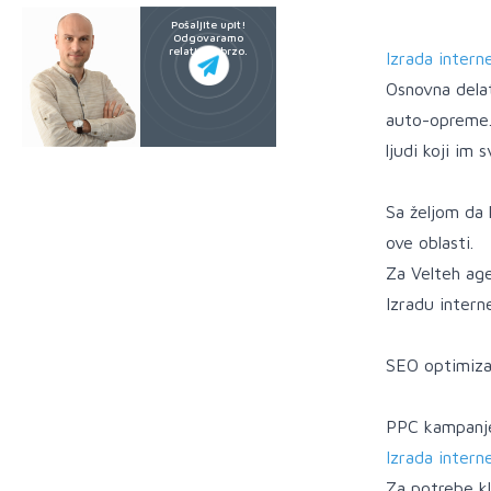
Pošaljite upit!
Odgovaramo
relativno brzo.
Izrada intern
Osnovna delat
auto-opreme. 
ljudi koji im
Sa željom da 
ove oblasti.
Za Velteh age
Izradu intern
SEO optimiza
PPC kampanj
Izrada intern
Za potrebe kl