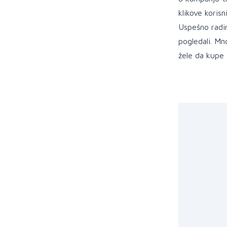
klikove korisn
Uspešno radimo
pogledali. Mn
žele da kupe