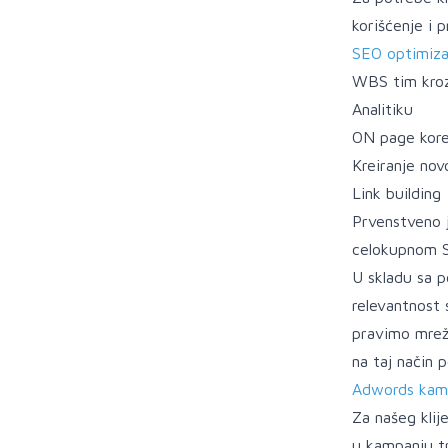
korišćenje i 
SEO optimizac
WBS tim kroz
Analitiku
ON page kore
Kreiranje nov
Link building
Prvenstveno j
celokupnom SE
U skladu sa p
relevantnost 
pravimo mrežu
na taj način 
Adwords kamp
Za našeg klij
u kampanju tr