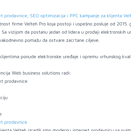
et prodavnice, SEO optimizacija i PPC kampanje za klijenta Vel
nost firme Velteh Pro koja postoji i uspešno posluje od 2015. 
Sa vizijom da postanu jedan od lidera u prodaji elektronskih ur
 svakodnevno pomažu da ostvare zacrtane ciljeve.
klijentima ponude elektronske uređaje i opremu vrhunskog kval
ncija Web business solutions radi:
et prodavnice
ciju
e
et prodavnice
ijenta Velteh izradili smo modernu internet prodavnicu sa svim