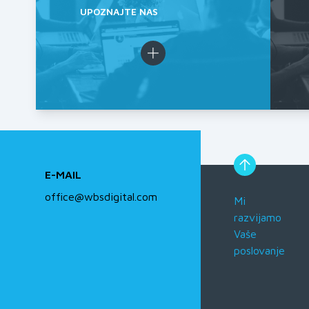
UPOZNAJTE NAS
E-MAIL
office@wbsdigital.com
Mi
razvijamo
Vaše
poslovanje