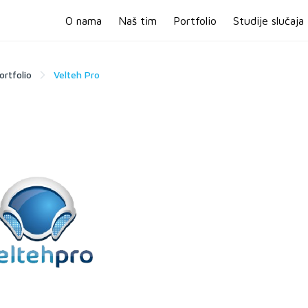
O nama
Naš tim
Portfolio
Studije slučaja
ortfolio
Velteh Pro