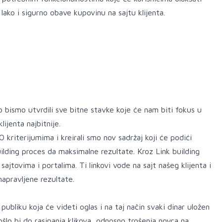
lako i sigurno obave kupovinu na sajtu klijenta.
 bismo utvrdili sve bitne stavke koje će nam biti fokus u
ijenta najbitnije.
 kriterijumima i kreirali smo nov sadržaj koji će podići
ilding proces da maksimalne rezultate. Kroz Link building
jtovima i portalima. Ti linkovi vode na sajt našeg klijenta i
napravljene rezultate.
bliku koja će videti oglas i na taj način svaki dinar uložen
šlo bi do rasipanja klikova, odnosno trošenja novca na