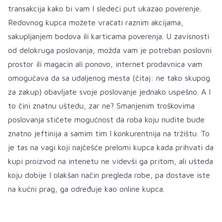
transakcija kako bi vam I sledeći put ukazao poverenje.
Redovnog kupca možete vraćati raznim akcijama,
sakupljanjem bodova ili karticama poverenja. U zavisnosti
od delokruga poslovanja, možda vam je potreban poslovni
prostor ili magacin ali ponovo, internet prodavnica vam
omogućava da sa udaljenog mesta (čitaj: ne tako skupog
za zakup) obavljate svoje poslovanje jednako uspešno. A I
to čini znatnu uštedu, zar ne? Smanjenim troškovima
poslovanja stičete mogućnost da roba koju nudite bude
znatno jeftinija a samim tim I konkurentnija na tržištu. To
je tas na vagi koji najčešće prelomi kupca kada prihvati da
kupi proizvod na intenetu ne videvši ga pritom, ali ušteda
koju dobije I olakšan način pregleda robe, pa dostave iste
na kućni prag, ga određuje kao online kupca.