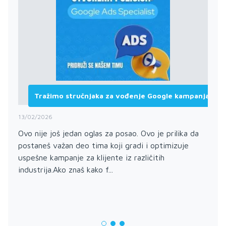
Tražimo stručnjaka za vođenje Google kampanja
13/02/2026
Ovo nije još jedan oglas za posao. Ovo je prilika da
postaneš važan deo tima koji gradi i optimizuje
uspešne kampanje za klijente iz različitih
industrija.Ako znaš kako f...