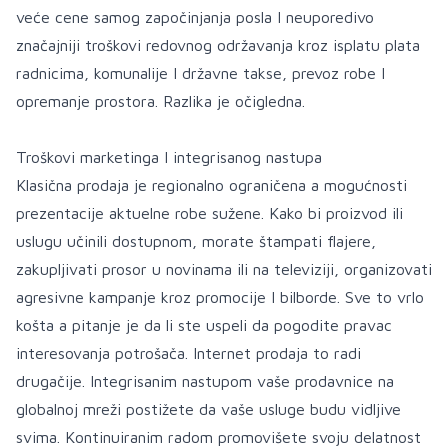
veće cene samog započinjanja posla I neuporedivo
značajniji troškovi redovnog održavanja kroz isplatu plata
radnicima, komunalije I državne takse, prevoz robe I
opremanje prostora. Razlika je očigledna.
Troškovi marketinga I integrisanog nastupa
Klasična prodaja je regionalno ograničena a mogućnosti
prezentacije aktuelne robe sužene. Kako bi proizvod ili
uslugu učinili dostupnom, morate štampati flajere,
zakupljivati prosor u novinama ili na televiziji, organizovati
agresivne kampanje kroz promocije I bilborde. Sve to vrlo
košta a pitanje je da li ste uspeli da pogodite pravac
interesovanja potrošača. Internet prodaja to radi
drugačije. Integrisanim nastupom vaše prodavnice na
globalnoj mreži postižete da vaše usluge budu vidljive
svima. Kontinuiranim radom promovišete svoju delatnost