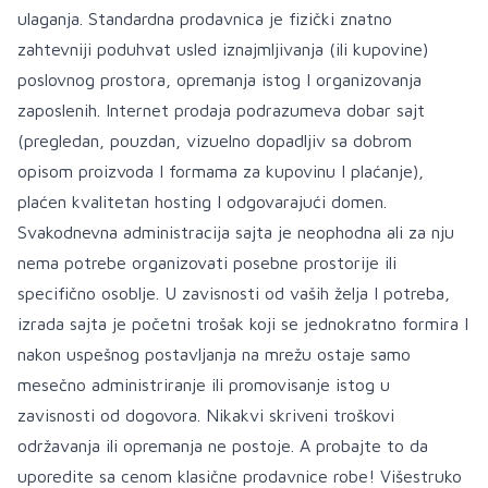
ulaganja. Standardna prodavnica je fizički znatno
zahtevniji poduhvat usled iznajmljivanja (ili kupovine)
poslovnog prostora, opremanja istog I organizovanja
zaposlenih. Internet prodaja podrazumeva dobar sajt
(pregledan, pouzdan, vizuelno dopadljiv sa dobrom
opisom proizvoda I formama za kupovinu I plaćanje),
plaćen kvalitetan hosting I odgovarajući domen.
Svakodnevna administracija sajta je neophodna ali za nju
nema potrebe organizovati posebne prostorije ili
specifično osoblje. U zavisnosti od vaših želja I potreba,
izrada sajta je početni trošak koji se jednokratno formira I
nakon uspešnog postavljanja na mrežu ostaje samo
mesečno administriranje ili promovisanje istog u
zavisnosti od dogovora. Nikakvi skriveni troškovi
održavanja ili opremanja ne postoje. A probajte to da
uporedite sa cenom klasične prodavnice robe! Višestruko