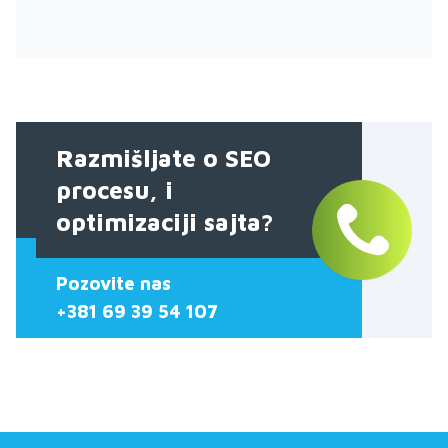
Razmišljate o SEO
procesu, i
optimizaciji sajta?
Pozovite nas
+381 69 39 54 107