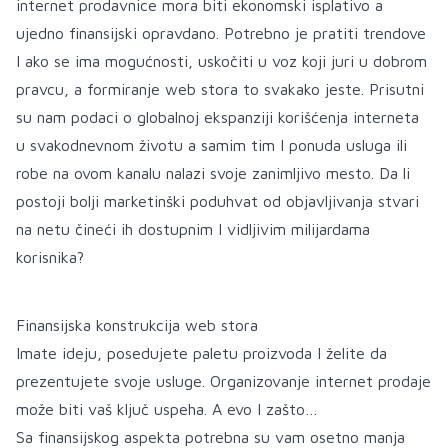
internet prodavnice mora biti ekonomski isplativo a
ujedno finansijski opravdano. Potrebno je pratiti trendove
I ako se ima mogućnosti, uskočiti u voz koji juri u dobrom
pravcu, a formiranje web stora to svakako jeste. Prisutni
su nam podaci o globalnoj ekspanziji korišćenja interneta
u svakodnevnom životu a samim tim I ponuda usluga ili
robe na ovom kanalu nalazi svoje zanimljivo mesto. Da li
postoji bolji marketinški poduhvat od objavljivanja stvari
na netu čineći ih dostupnim I vidljivim milijardama
korisnika?
Finansijska konstrukcija web stora
Imate ideju, posedujete paletu proizvoda I želite da
prezentujete svoje usluge. Organizovanje internet prodaje
može biti vaš ključ uspeha. A evo I zašto…
Sa finansijskog aspekta potrebna su vam osetno manja