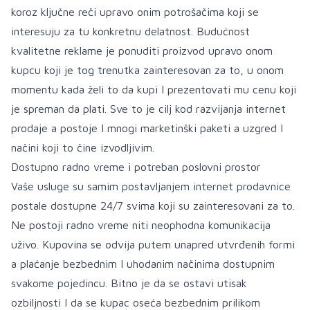
koroz ključne reči upravo onim potrošačima koji se
interesuju za tu konkretnu delatnost. Budućnost
kvalitetne reklame je ponuditi proizvod upravo onom
kupcu koji je tog trenutka zainteresovan za to, u onom
momentu kada želi to da kupi I prezentovati mu cenu koji
je spreman da plati. Sve to je cilj kod razvijanja internet
prodaje a postoje I mnogi marketinški paketi a uzgred I
načini koji to čine izvodljivim.
Dostupno radno vreme i potreban poslovni prostor
Vaše usluge su samim postavljanjem internet prodavnice
postale dostupne 24/7 svima koji su zainteresovani za to.
Ne postoji radno vreme niti neophodna komunikacija
uživo. Kupovina se odvija putem unapred utvrđenih formi
a plaćanje bezbednim I uhodanim načinima dostupnim
svakome pojedincu. Bitno je da se ostavi utisak
ozbiljnosti I da se kupac oseća bezbednim prilikom