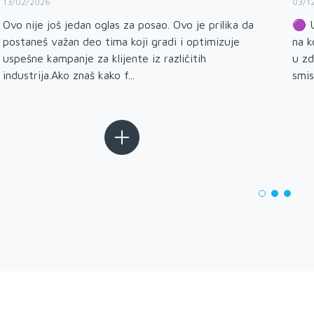
13/02/2026
03/1
Ovo nije još jedan oglas za posao. Ovo je prilika da
🟣 U
postaneš važan deo tima koji gradi i optimizuje
na k
uspešne kampanje za klijente iz različitih
u zd
industrija.Ako znaš kako f...
smis