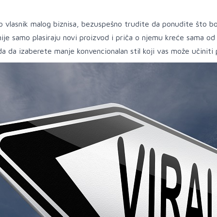
o vlasnik malog biznisa, bezuspešno trudite da ponudite što bolji
ije samo plasiraju novi proizvod i priča o njemu kreće sama od 
da da izaberete manje konvencionalan stil koji vas može učiniti 