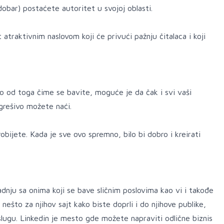
dobar) postaćete autoritet u svojoj oblasti.
atraktivnim naslovom koji će privući pažnju čitalaca i koji
o od toga čime se bavite, moguće je da čak i svi vaši
ogrešivo možete naći.
obijete. Kada je sve ovo spremno, bilo bi dobro i kreirati
adnju sa onima koji se bave sličnim poslovima kao vi i takođe
nešto za njihov sajt kako biste doprli i do njihove publike,
ugu. Linkedin je mesto gde možete napraviti odlične biznis