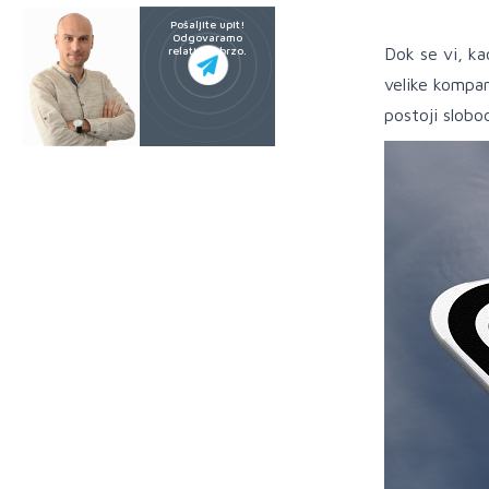
Pošaljite upit!
Odgovaramo
relativno brzo.
Dok se vi, ka
velike kompan
postoji slobo