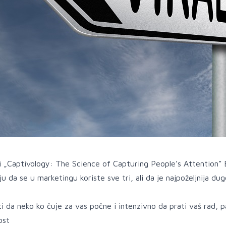
zi „Captivology: The Science of Capturing People’s Attention” 
ju da se u marketingu koriste sve tri, ali da je najpoželjnija dug
iti da neko ko čuje za vas počne i intenzivno da prati vaš rad, 
ost