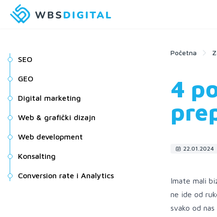
Početna
Z
SEO
GEO
4 p
Digital marketing
prep
Web & grafički dizajn
Web development
22.01.2024
Konsalting
Conversion rate i Analytics
Imate mali bi
ne ide od ru
svako od nas 