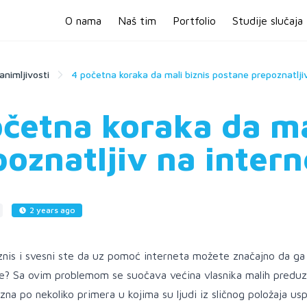
O nama
Naš tim
Portfolio
Studije slučaja
animljivosti
4 početna koraka da mali biznis postane prepoznatlji
očetna koraka da ma
oznatljiv na inter
2 years ago
znis i svesni ste da uz pomoć interneta možete značajno da ga u
ke? Sa ovim problemom se suočava većina vlasnika malih preduz
zna po nekoliko primera u kojima su ljudi iz sličnog položaja us