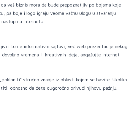
a da vaš biznis mora da bude prepoznatljiv po bojama koje
tu, pa boje i logo igraju veoma važnu ulogu u stvaranju
 nastup na internetu.
jivi i to ne informativni sajtovi, već web prezentacije nekog
dovoljno vremena ili kreativnih ideja, angažujte internet
„pokloniti“ stručno znanje iz oblasti kojom se bavite. Ukoliko
atiti, odnosno da ćete dugoročno privući njihovu pažnju.