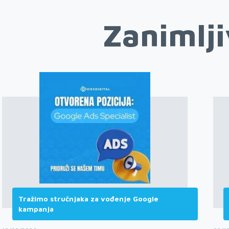
Zanimlji
Tražimo stručnjaka za vođenje Google
kampanja