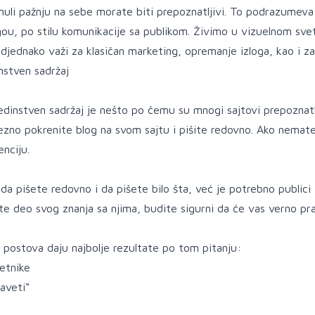
nuli pažnju na sebe morate biti prepoznatljivi. To podrazumev
ogou, po stilu komunikacije sa publikom. Živimo u vizuelnom sve
djednako važi za klasičan marketing, opremanje izloga, kao i za
instven sadržaj
jedinstven sadržaj je nešto po čemu su mnogi sajtovi prepoznatl
ezno pokrenite blog na svom sajtu i pišite redovno. Ako nemate 
nciju.
 da pišete redovno i da pišete bilo šta, već je potrebno publici 
te deo svog znanja sa njima, budite sigurni da će vas verno pr
 postova daju najbolje rezultate po tom pitanju:
etnike
aveti“