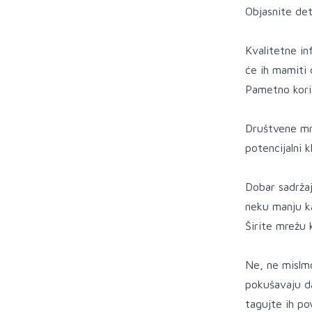
Objasnite det
Kvalitetne in
će ih mamiti 
Pametno kori
Društvene mre
potencijalni 
Dobar sadržaj
neku manju k
Širite mrežu 
Ne, ne mislmo
pokušavaju da
tagujte ih po