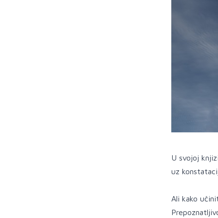
U svojoj knji
uz konstataci
Ali kako učin
Prepoznatljiv