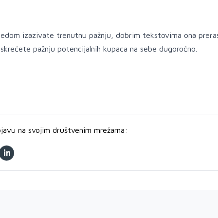
ledom izazivate trenutnu pažnju, dobrim tekstovima ona preras
l. skrećete pažnju potencijalnih kupaca na sebe dugoročno.
bjavu na svojim društvenim mrežama: