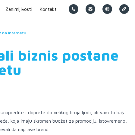
Zanimljivosti
Kontakt
v na internetu
li biznis postane
netu
napredite i doprete do velikog broja ljudi, ali vam to baš i
eća, koja imaju skroman budžet za promociju. Istovremeno,
pevali da naprave brend.