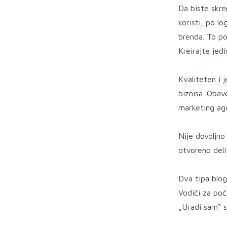
Da biste skre
koristi, po l
brenda. To po
Kreirajte jed
Kvaliteten i 
biznisa. Obav
marketing age
Nije dovoljno
otvoreno deli
Dva tipa blog
Vodiči za poč
„Uradi sam“ s