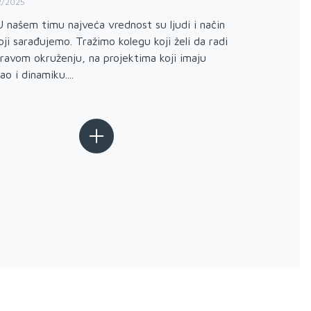
2/2025
03/11/2025
 našem timu najveća vrednost su ljudi i način
1. Moć p
oji sarađujemo. Tražimo kolegu koji želi da radi
marketing
ravom okruženju, na projektima koji imaju
kreativni 
ao i dinamiku....
prodaja i