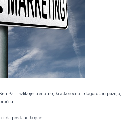
Ben Par razlikuje trenutnu, kratkoročnu i dugoročnu pažnju,
oročna.
pa i da postane kupac.