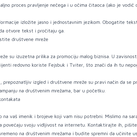
aljno proces pravljenje nečega i u očima čitaoca (ako je vodič 
formacije izložite jasno i jednostavnim jezikom. Obogatite tekst 
da otvore tekst i pročitaju ga.
stite društvene mreže
že su izuzetna prilika za promociju malog biznisa. U zavisnost
klijenti redovno koriste Fejsbuk i Tviter, što znači da ih tu nep
, prepoznatljiv izgled i društvene mreže su pravi način da se pr
ampanju na društvenim mrežama, bar u početku.
kontakata
 na vaš imenik i brojeve koji vam nisu potrebni. Mislimo na sar
 povećaju svoju vidljivost na internetu. Kontaktirajte ih, pišite 
vremeno na društvenim mrežama i budite spremni da učinite usl