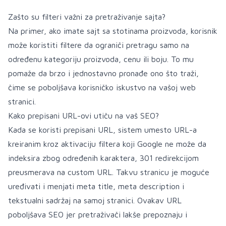
Zašto su filteri važni za pretraživanje sajta?
Na primer, ako imate sajt sa stotinama proizvoda, korisnik
može koristiti filtere da ograniči pretragu samo na
određenu kategoriju proizvoda, cenu ili boju. To mu
pomaže da brzo i jednostavno pronađe ono što traži,
čime se poboljšava korisničko iskustvo na vašoj web
stranici.
Kako prepisani URL-ovi utiču na vaš SEO?
Kada se koristi prepisani URL, sistem umesto URL-a
kreiranim kroz aktivaciju filtera koji Google ne može da
indeksira zbog određenih karaktera, 301 redirekcijom
preusmerava na custom URL. Takvu stranicu je moguće
uređivati i menjati meta title, meta description i
tekstualni sadržaj na samoj stranici. Ovakav URL
poboljšava
SEO
jer pretraživači lakše prepoznaju i