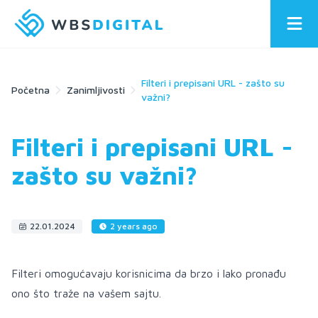
Filteri i prepisani URL - zašto su
Početna
Zanimljivosti
važni?
Filteri i prepisani URL -
zašto su važni?
22.01.2024
2 years ago
Filteri omogućavaju korisnicima da brzo i lako pronađu
ono što traže na vašem sajtu.