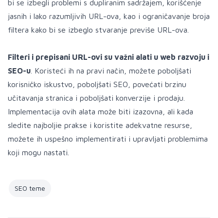
bi se izbegli problemi s dupliranim sadržajem, korišćenje
jasnih i lako razumljivih URL-ova, kao i ograničavanje broja
filtera kako bi se izbeglo stvaranje previše URL-ova.
Filteri i prepisani URL-ovi su važni alati u web razvoju i
SEO-u
. Koristeći ih na pravi način, možete poboljšati
korisničko iskustvo, poboljšati SEO, povećati brzinu
učitavanja stranica i poboljšati konverzije i prodaju.
Implementacija ovih alata može biti izazovna, ali kada
sledite najboljie prakse i koristite adekvatne resurse,
možete ih uspešno implementirati i upravljati problemima
koji mogu nastati.
SEO teme