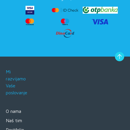
Mi
razvijamo
Vaše
poslovanje
O nama
Naš tim
Portfolio