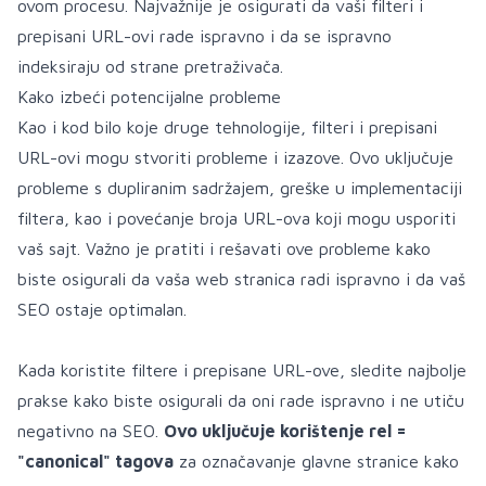
ovom procesu. Najvažnije je osigurati da vaši filteri i
prepisani URL-ovi rade ispravno i da se ispravno
indeksiraju od strane pretraživača.
Kako izbeći potencijalne probleme
Kao i kod bilo koje druge tehnologije, filteri i prepisani
URL-ovi mogu stvoriti probleme i izazove. Ovo uključuje
probleme s dupliranim sadržajem, greške u implementaciji
filtera, kao i povećanje broja URL-ova koji mogu usporiti
vaš sajt. Važno je pratiti i rešavati ove probleme kako
biste osigurali da vaša web stranica radi ispravno i da vaš
SEO ostaje optimalan.
Kada koristite filtere i prepisane URL-ove, sledite najbolje
prakse kako biste osigurali da oni rade ispravno i ne utiču
negativno na SEO.
Ovo uključuje korištenje rel =
"canonical" tagova
za označavanje glavne stranice kako