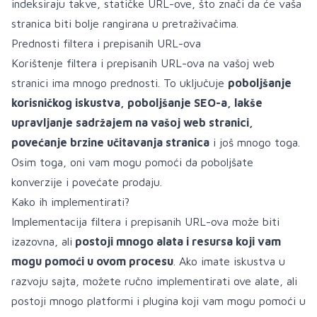
indeksiraju takve, statičke URL-ove, što znači da će vaša
stranica biti bolje rangirana u pretraživačima.
Prednosti filtera i prepisanih URL-ova
Korištenje filtera i prepisanih URL-ova na vašoj web
stranici ima mnogo prednosti. To uključuje
poboljšanje
korisničkog iskustva, poboljšanje SEO-a, lakše
upravljanje sadržajem na vašoj web stranici,
povećanje brzine učitavanja stranica
i još mnogo toga.
Osim toga, oni vam mogu pomoći da poboljšate
konverzije i povećate prodaju.
Kako ih implementirati?
Implementacija filtera i prepisanih URL-ova može biti
izazovna, ali
postoji mnogo alata i resursa koji vam
mogu pomoći u ovom procesu
. Ako imate iskustva u
razvoju sajta, možete ručno implementirati ove alate, ali
postoji mnogo platformi i plugina koji vam mogu pomoći u