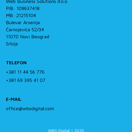
Web Business Solutions d.o.o.
PIB: 109637418
MB: 21215104
Bulevar Arsenija
Čarnojevića 52/34
11070 Novi Beograd
Srbija
TELEFON
+381 11 44 56 776
+381 69 395 41 07
E-MAIL
office@wbsdigital.com
WBS Digital | 2025